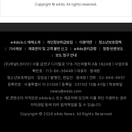
Copyright © e4ds. All rights reserved.
e4ds뉴스 매체소개
개인정보취급방침
이용약관
청소년보호정책
기사제보
제휴문의 및 고객 불만 신고
e4ds윤리강령
정정·반론보도
보도 청구 안내
(주)채널5코리아 | 서울 금천구 디지털로 178 가산퍼블릭 A동 1824호 | 사업자등
록번호 : 113-86-36448 | 대표자 : 명세환
청소년보호책임자 : 장은성 | 발행인, 편집인 : 명세환 | 전화 : 02-866-9957
등록번호 : 서울특별시 아 01366 | 등록일 : 2010년 10월 40일 | 제보메일 :
news@e4ds.com
본 콘텐츠의 저작권은 e4ds뉴스 또는 제공처에 있으며 이를 무단 이용하는 경우
저작권법 등에 따라 법적책임을 질 수 있습니다.
Copyright ©
2026
e4ds News. All Rights Reserved