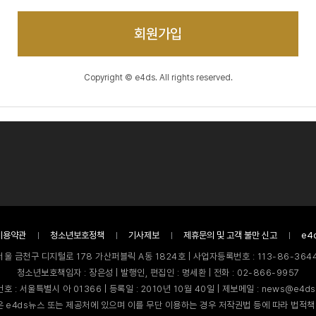
회원가입
Copyright © e4ds. All rights reserved.
이용약관
청소년보호정책
기사제보
제휴문의 및 고객 불만 신고
e4
서울 금천구 디지털로 178 가산퍼블릭 A동 1824호 | 사업자등록번호 : 113-86-3644
청소년보호책임자 : 장은성 | 발행인, 편집인 : 명세환 | 전화 : 02-866-9957
호 : 서울특별시 아 01366 | 등록일 : 2010년 10월 40일 | 제보메일 : news@e4ds
 e4ds뉴스 또는 제공처에 있으며 이를 무단 이용하는 경우 저작권법 등에 따라 법적책