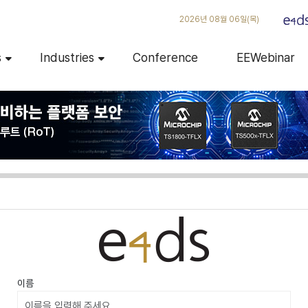
2026년 08월 06일(목)
s
Industries
Conference
EEWebinar
이름