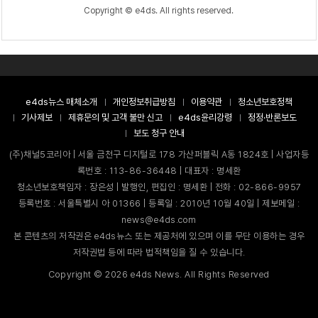
Copyright © e4ds. All rights reserved.
e4ds뉴스 매체소개
개인정보취급방침
이용약관
청소년보호정책
기사제보
제휴문의 및 고객 불만 신고
e4ds윤리강령
정정·반론보도
보도 청구 안내
(주)채널5코리아 | 서울 금천구 디지털로 178 가산퍼블릭 A동 1824호 | 사업자등
록번호 : 113-86-36448 | 대표자 : 명세환
청소년보호책임자 : 장은성 | 발행인, 편집인 : 명세환 | 전화 : 02-866-9957
등록번호 : 서울특별시 아 01366 | 등록일 : 2010년 10월 40일 | 제보메일 :
news@e4ds.com
본 콘텐츠의 저작권은 e4ds뉴스 또는 제공처에 있으며 이를 무단 이용하는 경우
저작권법 등에 따라 법적책임을 질 수 있습니다.
Copyright ©
2026
e4ds News. All Rights Reserved