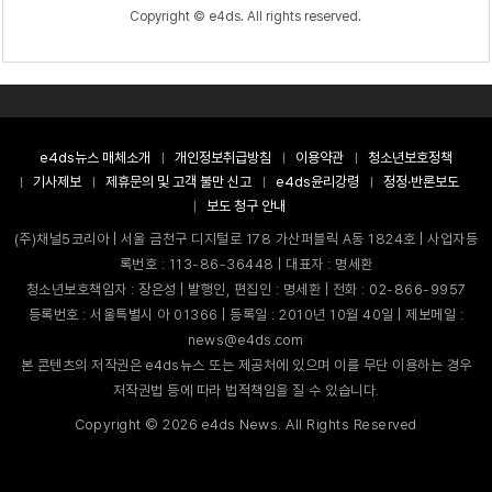
Copyright © e4ds. All rights reserved.
e4ds뉴스 매체소개
개인정보취급방침
이용약관
청소년보호정책
기사제보
제휴문의 및 고객 불만 신고
e4ds윤리강령
정정·반론보도
보도 청구 안내
(주)채널5코리아 | 서울 금천구 디지털로 178 가산퍼블릭 A동 1824호 | 사업자등
록번호 : 113-86-36448 | 대표자 : 명세환
청소년보호책임자 : 장은성 | 발행인, 편집인 : 명세환 | 전화 : 02-866-9957
등록번호 : 서울특별시 아 01366 | 등록일 : 2010년 10월 40일 | 제보메일 :
news@e4ds.com
본 콘텐츠의 저작권은 e4ds뉴스 또는 제공처에 있으며 이를 무단 이용하는 경우
저작권법 등에 따라 법적책임을 질 수 있습니다.
Copyright ©
2026
e4ds News. All Rights Reserved