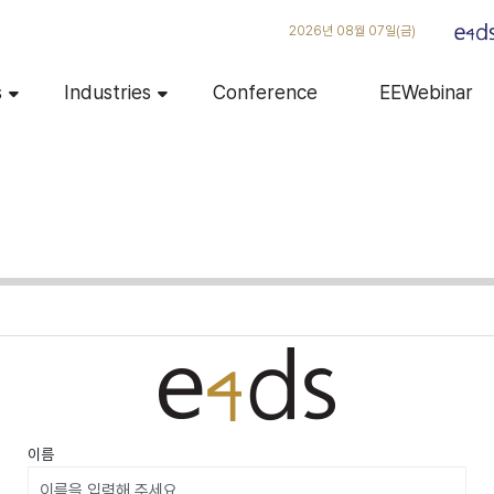
2026년 08월 07일(금)
s
Industries
Conference
EEWebinar
이름