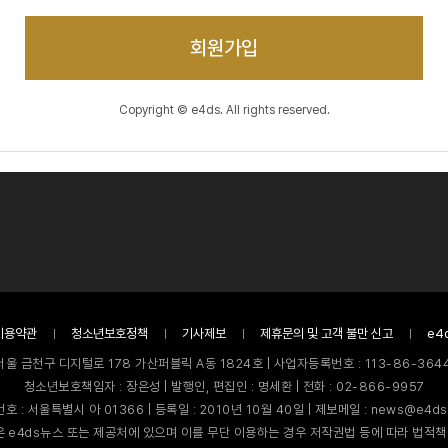
회원가입
Copyright © e4ds. All rights reserved.
이용약관
청소년보호정책
기사제보
제휴문의 및 고객 불만 신고
e4
서울 금천구 디지털로 178 가산퍼블릭 A동 1824호 | 사업자등록번호 : 113-86-3644
청소년보호책임자 : 장은성 | 발행인, 편집인 : 명세환 | 전화 : 02-866-9957
호 : 서울특별시 아 01366 | 등록일 : 2010년 10월 40일 | 제보메일 : news@e4ds
 e4ds뉴스 또는 제공처에 있으며 이를 무단 이용하는 경우 저작권법 등에 따라 법적책