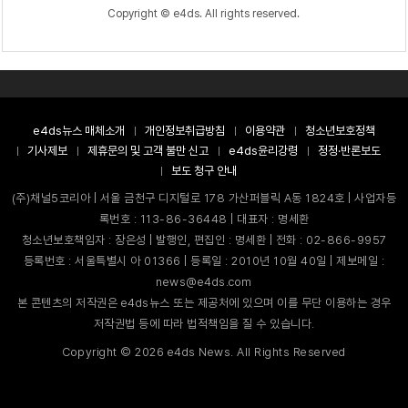
Copyright © e4ds. All rights reserved.
e4ds뉴스 매체소개
개인정보취급방침
이용약관
청소년보호정책
기사제보
제휴문의 및 고객 불만 신고
e4ds윤리강령
정정·반론보도
보도 청구 안내
(주)채널5코리아 | 서울 금천구 디지털로 178 가산퍼블릭 A동 1824호 | 사업자등
록번호 : 113-86-36448 | 대표자 : 명세환
청소년보호책임자 : 장은성 | 발행인, 편집인 : 명세환 | 전화 : 02-866-9957
등록번호 : 서울특별시 아 01366 | 등록일 : 2010년 10월 40일 | 제보메일 :
news@e4ds.com
본 콘텐츠의 저작권은 e4ds뉴스 또는 제공처에 있으며 이를 무단 이용하는 경우
저작권법 등에 따라 법적책임을 질 수 있습니다.
Copyright ©
2026
e4ds News. All Rights Reserved