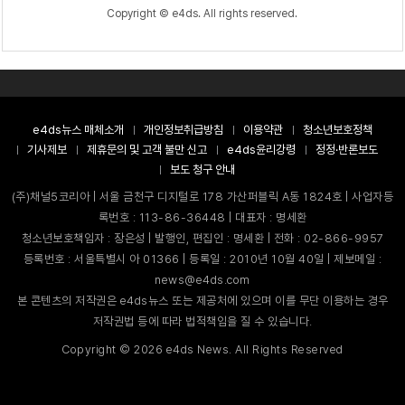
Copyright © e4ds. All rights reserved.
e4ds뉴스 매체소개
개인정보취급방침
이용약관
청소년보호정책
기사제보
제휴문의 및 고객 불만 신고
e4ds윤리강령
정정·반론보도
보도 청구 안내
(주)채널5코리아 | 서울 금천구 디지털로 178 가산퍼블릭 A동 1824호 | 사업자등
록번호 : 113-86-36448 | 대표자 : 명세환
청소년보호책임자 : 장은성 | 발행인, 편집인 : 명세환 | 전화 : 02-866-9957
등록번호 : 서울특별시 아 01366 | 등록일 : 2010년 10월 40일 | 제보메일 :
news@e4ds.com
본 콘텐츠의 저작권은 e4ds뉴스 또는 제공처에 있으며 이를 무단 이용하는 경우
저작권법 등에 따라 법적책임을 질 수 있습니다.
Copyright ©
2026
e4ds News. All Rights Reserved