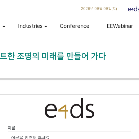
2026년 08월 08일(토)
s
Industries
Conference
EEWebinar
이름