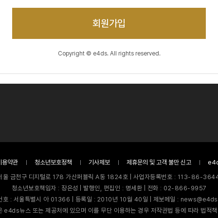
회원가입
Copyright © e4ds. All rights reserved.
이용약관
청소년보호정책
기사제보
제휴문의 및 고객 불만 신고
e4
서울 금천구 디지털로 178 가산퍼블릭 A동 1824호 | 사업자등록번호 : 113-86-3644
청소년보호책임자 : 장은성 | 발행인, 편집인 : 명세환 | 전화 : 02-866-9957
호 : 서울특별시 아 01366 | 등록일 : 2010년 10월 40일 | 제보메일 : news@e4ds
 e4ds뉴스 또는 제공처에 있으며 이를 무단 이용하는 경우 저작권법 등에 따라 법적책