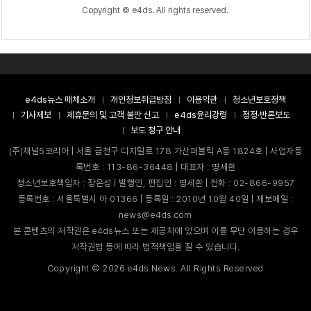
Copyright © e4ds. All rights reserved.
e4ds뉴스 매체소개
개인정보취급방침
이용약관
청소년보호정책
기사제보
제휴문의 및 고객 불만 신고
e4ds윤리강령
정정·반론보도
보도 청구 안내
(주)채널5코리아 | 서울 금천구 디지털로 178 가산퍼블릭 A동 1824호 | 사업자등
록번호 : 113-86-36448 | 대표자 : 명세환
청소년보호책임자 : 장은성 | 발행인, 편집인 : 명세환 | 전화 : 02-866-9957
등록번호 : 서울특별시 아 01366 | 등록일 : 2010년 10월 40일 | 제보메일 :
news@e4ds.com
본 콘텐츠의 저작권은 e4ds뉴스 또는 제공처에 있으며 이를 무단 이용하는 경우
저작권법 등에 따라 법적책임을 질 수 있습니다.
Copyright ©
2026
e4ds News. All Rights Reserved