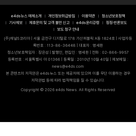
e4ds뉴스 매체소개
개인정보취급방침
이용약관
청소년보호정책
기사제보
제휴문의 및 고객 불만 신고
e4ds윤리강령
정정·반론보도
보도 청구 안내
(주)채널5코리아 | 서울 금천구 디지털로 178 가산퍼블릭 A동 1824호 | 사업자등
록번호 : 113-86-36448 | 대표자 : 명세환
청소년보호책임자 : 장은성 | 발행인, 편집인 : 명세환 | 전화 : 02-866-9957
등록번호 : 서울특별시 아 01366 | 등록일 : 2010년 10월 40일 | 제보메일 :
news@e4ds.com
본 콘텐츠의 저작권은 e4ds뉴스 또는 제공처에 있으며 이를 무단 이용하는 경우
저작권법 등에 따라 법적책임을 질 수 있습니다.
Copyright ©
2026
e4ds News. All Rights Reserved