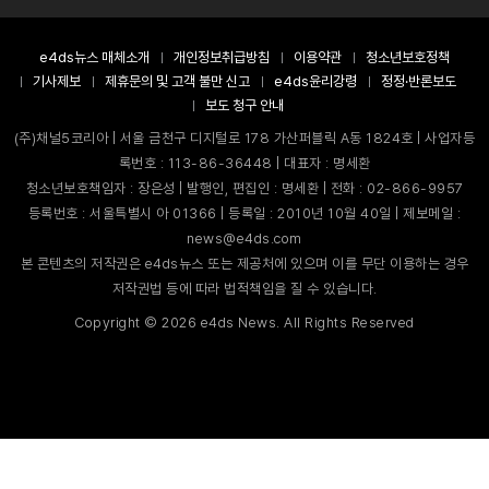
e4ds뉴스 매체소개
개인정보취급방침
이용약관
청소년보호정책
기사제보
제휴문의 및 고객 불만 신고
e4ds윤리강령
정정·반론보도
보도 청구 안내
(주)채널5코리아 | 서울 금천구 디지털로 178 가산퍼블릭 A동 1824호 | 사업자등
록번호 : 113-86-36448 | 대표자 : 명세환
청소년보호책임자 : 장은성 | 발행인, 편집인 : 명세환 | 전화 : 02-866-9957
등록번호 : 서울특별시 아 01366 | 등록일 : 2010년 10월 40일 | 제보메일 :
news@e4ds.com
본 콘텐츠의 저작권은 e4ds뉴스 또는 제공처에 있으며 이를 무단 이용하는 경우
저작권법 등에 따라 법적책임을 질 수 있습니다.
Copyright ©
2026
e4ds News. All Rights Reserved