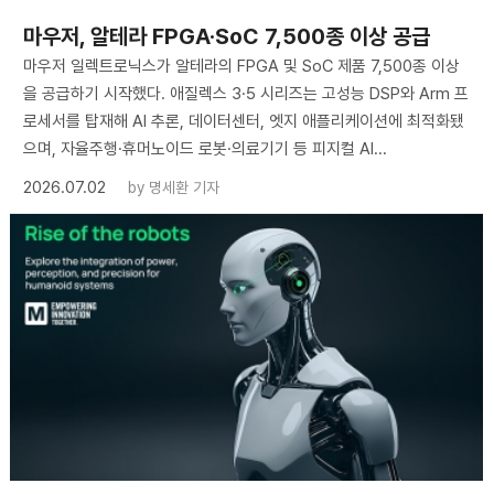
마우저, 알테라 FPGA·SoC 7,500종 이상 공급
마우저 일렉트로닉스가 알테라의 FPGA 및 SoC 제품 7,500종 이상
을 공급하기 시작했다. 애질렉스 3·5 시리즈는 고성능 DSP와 Arm 프
로세서를 탑재해 AI 추론, 데이터센터, 엣지 애플리케이션에 최적화됐
으며, 자율주행·휴머노이드 로봇·의료기기 등 피지컬 AI...
2026.07.02
by
명세환 기자