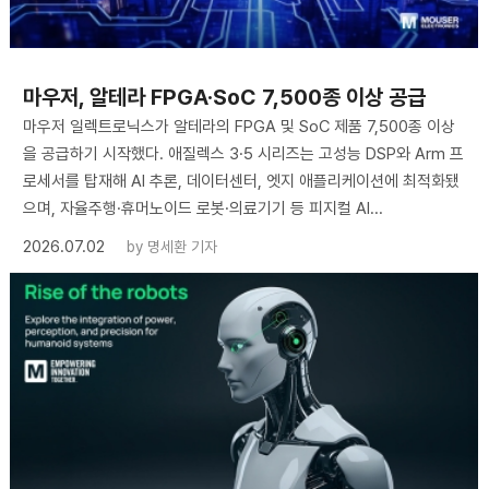
마우저, 알테라 FPGA·SoC 7,500종 이상 공급
마우저 일렉트로닉스가 알테라의 FPGA 및 SoC 제품 7,500종 이상
을 공급하기 시작했다. 애질렉스 3·5 시리즈는 고성능 DSP와 Arm 프
로세서를 탑재해 AI 추론, 데이터센터, 엣지 애플리케이션에 최적화됐
으며, 자율주행·휴머노이드 로봇·의료기기 등 피지컬 AI...
2026.07.02
by
명세환 기자