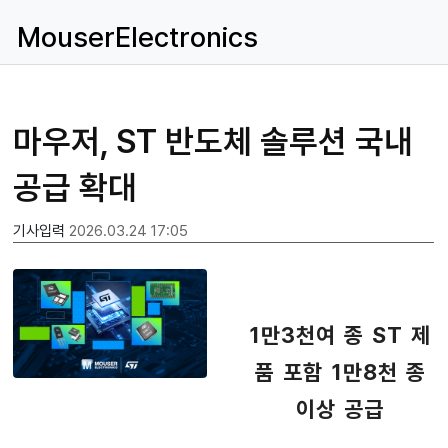
MouserElectronics
마우저, ST 반도체 솔루션 국내
공급 확대
기사입력
2026.03.24 17:05
1만3천여 종 ST 제
품 포함 1만8천 종
이상 공급