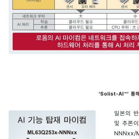
‘Solist-AI™’
일본의 반
및 추론이 
NNNxx/