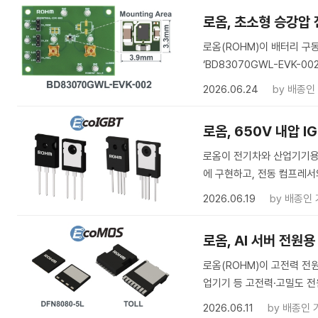
로옴, 초소형 승강압
로옴(ROHM)이 배터리 
‘BD83070GWL-EVK-
2026.06.24
by
배종인
로옴, 650V 내압 
로옴이 전기차와 산업기기용 
에 구현하고, 전동 컴프레서
2026.06.19
by
배종인 
로옴, AI 서버 전원
로옴(ROHM)이 고전력 전원 
업기기 등 고전력·고밀도 전
2026.06.11
by
배종인 