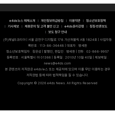
e4ds뉴스 매체소개
개인정보취급방침
이용약관
청소년보호정책
기사제보
제휴문의 및 고객 불만 신고
e4ds윤리강령
정정·반론보도
보도 청구 안내
(주)채널5코리아 | 서울 금천구 디지털로 178 가산퍼블릭 A동 1824호 | 사업자등
록번호 : 113-86-36448 | 대표자 : 명세환
청소년보호책임자 : 장은성 | 발행인, 편집인 : 명세환 | 전화 : 02-866-9957
등록번호 : 서울특별시 아 01366 | 등록일 : 2010년 10월 40일 | 제보메일 :
news@e4ds.com
본 콘텐츠의 저작권은 e4ds뉴스 또는 제공처에 있으며 이를 무단 이용하는 경우
저작권법 등에 따라 법적책임을 질 수 있습니다.
Copyright ©
2026
e4ds News. All Rights Reserved