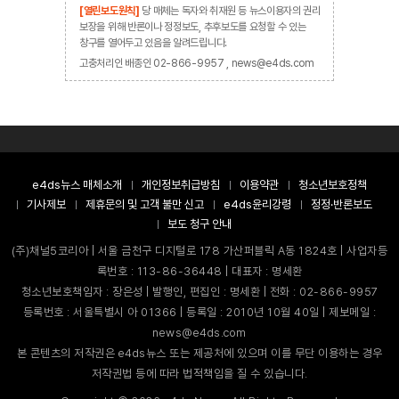
[열린보도원칙]
당 매체는 독자와 취재원 등 뉴스이용자의 권리
보장을 위해 반론이나 정정보도, 추후보도를 요청할 수 있는
창구를 열어두고 있음을 알려드립니다.
고충처리인 배종인 02-866-9957 , news@e4ds.com
e4ds뉴스 매체소개
개인정보취급방침
이용약관
청소년보호정책
기사제보
제휴문의 및 고객 불만 신고
e4ds윤리강령
정정·반론보도
보도 청구 안내
(주)채널5코리아 | 서울 금천구 디지털로 178 가산퍼블릭 A동 1824호 | 사업자등
록번호 : 113-86-36448 | 대표자 : 명세환
청소년보호책임자 : 장은성 | 발행인, 편집인 : 명세환 | 전화 : 02-866-9957
등록번호 : 서울특별시 아 01366 | 등록일 : 2010년 10월 40일 | 제보메일 :
news@e4ds.com
본 콘텐츠의 저작권은 e4ds뉴스 또는 제공처에 있으며 이를 무단 이용하는 경우
저작권법 등에 따라 법적책임을 질 수 있습니다.