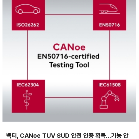
벡터, CANoe TUV SUD 안전 인증 획득…기능 안