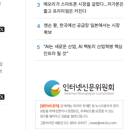
화
메모리가 스마트폰 시장을 갈랐다…저가폰은
3
줄고 프리미엄은 커진다
젠슨 황, 한국에선 공급망 일본에서는 시장
4
확보
“AI는 새로운 산업, AI 팩토리 산업혁명 핵심
5
인프라 될 것”
입
의
[열린보도원칙]
당 매체는 독자와 취재원 등 뉴스이용자의 권리
보장을 위해 반론이나 정정보도, 추후보도를 요청할 수 있는
창구를 열어두고 있음을 알려드립니다.
고충처리인 배종인 02-866-9957 , news@e4ds.com