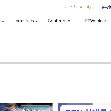
2026년 08월 07일(금)
s
Industries
Conference
EEWebinar