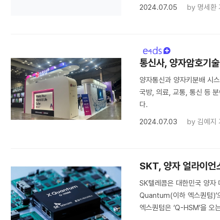
2024.07.05
by
명세환
통신사, 양자암호기술
양자통신과 양자키분배 시스템
국방, 의료, 교통, 통신 
다.
2024.07.03
by
김예지
SKT, 양자 얼라이언
SK텔레콤은 대한민국 양자 대
Quantum(이하 엑스퀀텀)
엑스퀀텀은 ‘Q-HSM’을 오