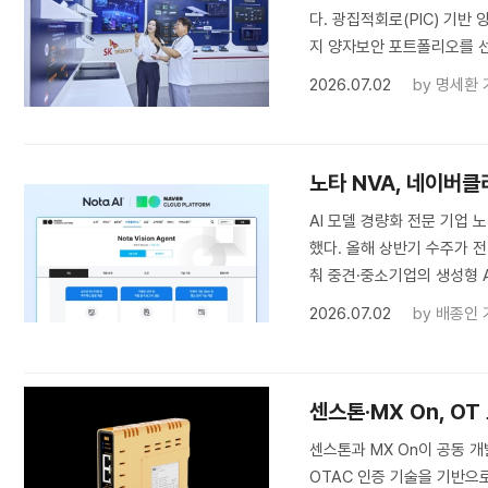
다. 광집적회로(PIC) 기반
지 양자보안 포트폴리오를 
2026.07.02
by
명세환 
노타 NVA, 네이버
AI 모델 경량화 전문 기업
했다. 올해 상반기 수주가 전
춰 중견·중소기업의 생성형 A
2026.07.02
by
배종인 
센스톤·MX On, OT
센스톤과 MX On이 공동 개
OTAC 인증 기술을 기반으로