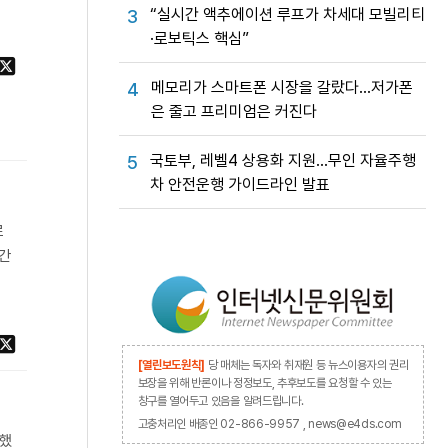
“실시간 액추에이션 루프가 차세대 모빌리티
3
·로보틱스 핵심”
메모리가 스마트폰 시장을 갈랐다…저가폰
4
은 줄고 프리미엄은 커진다
국토부, 레벨4 상용화 지원…무인 자율주행
5
차 안전운행 가이드라인 발표
로
 간
[열린보도원칙]
당 매체는 독자와 취재원 등 뉴스이용자의 권리
보장을 위해 반론이나 정정보도, 추후보도를 요청할 수 있는
창구를 열어두고 있음을 알려드립니다.
고충처리인 배종인 02-866-9957 , news@e4ds.com
개했