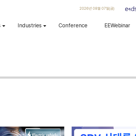
2026년 08월 07일(금)
s
Industries
Conference
EEWebinar