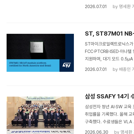
2026.07.01
by
명세환 
ST, ST87M01 N
ST마이크로일렉트로닉스가 NB
FCC·PTCRB·ISED·아나
지원하며, 대기 모드 0.5μ
2026.07.01
by
배종인 
삼성 SSAFY 14기
삼성전자 청년 AI·SW 교육 
취업률을 기록했다. 올해 교육의
구축했다. 수료생들은 VLA 
2026.06.30
by
명세환