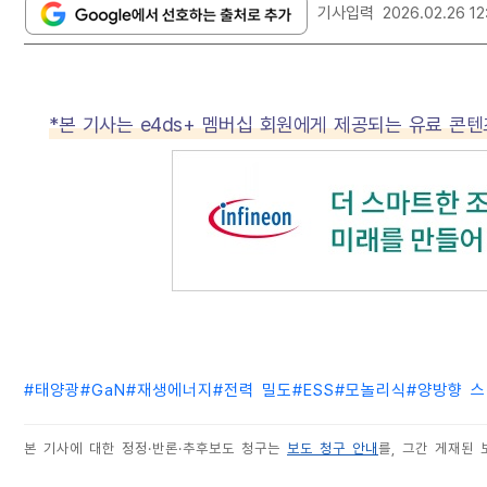
기사입력
2026.02.26 12
*본 기사는 e4ds+ 멤버십 회원에게 제공되는 유료 콘
#
태양광
#
GaN
#
재생에너지
#
전력 밀도
#
ESS
#
모놀리식
#
양방향 
본 기사에 대한 정정·반론·추후보도 청구는
보도 청구 안내
를, 그간 게재된