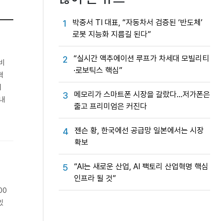
박중서 TI 대표, “자동차서 검증된 ‘반도체’
1
로봇 지능화 지름길 된다”
“실시간 액추에이션 루프가 차세대 모빌리티
2
비
·로보틱스 핵심”
혁
피
메모리가 스마트폰 시장을 갈랐다…저가폰은
3
 내
줄고 프리미엄은 커진다
젠슨 황, 한국에선 공급망 일본에서는 시장
4
확보
“AI는 새로운 산업, AI 팩토리 산업혁명 핵심
5
인프라 될 것”
00
있