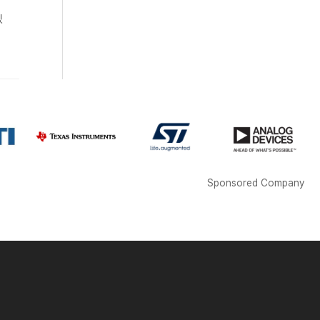
T
있
Sponsored Company