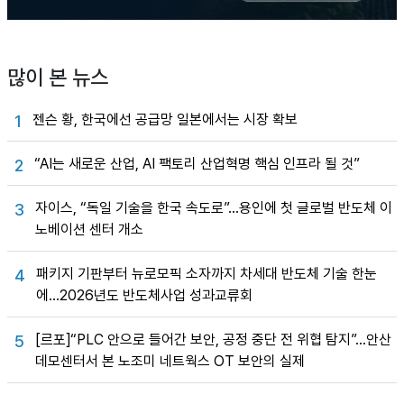
많이 본 뉴스
젠슨 황, 한국에선 공급망 일본에서는 시장 확보
1
“AI는 새로운 산업, AI 팩토리 산업혁명 핵심 인프라 될 것”
2
자이스, “독일 기술을 한국 속도로”…용인에 첫 글로벌 반도체 이
3
노베이션 센터 개소
패키지 기판부터 뉴로모픽 소자까지 차세대 반도체 기술 한눈
4
에…2026년도 반도체사업 성과교류회
[르포]“PLC 안으로 들어간 보안, 공정 중단 전 위협 탐지”…안산
5
데모센터서 본 노조미 네트웍스 OT 보안의 실제