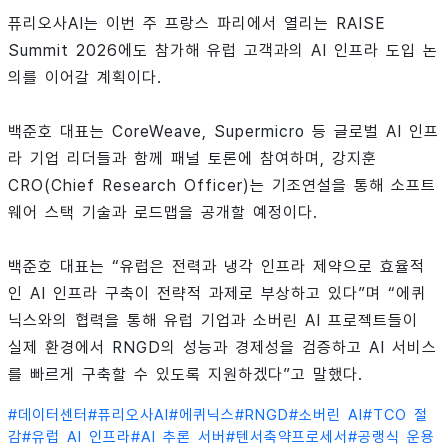
퓨리오사AI는 이번 주 프랑스 파리에서 열리는 RAISE
Summit 2026에도 참가해 유럽 고객과의 AI 인프라 도입 논
의를 이어갈 계획이다.
백준호 대표는 CoreWeave, Supermicro 등 글로벌 AI 인프
라 기업 리더들과 함께 패널 토론에 참여하며, 강지훈
CRO(Chief Research Officer)는 기조연설을 통해 소프트
웨어 스택 기술과 로드맵을 공개할 예정이다.
백준호 대표는 “유럽은 전력과 냉각 인프라 제약으로 효율적
인 AI 인프라 구축이 전략적 과제로 부상하고 있다”며 “에퀴
닉스와의 협력을 통해 유럽 기업과 소버린 AI 프로젝트들이
실제 환경에서 RNGD의 성능과 경제성을 검증하고 AI 서비스
를 빠르게 구축할 수 있도록 지원하겠다”고 말했다.
#
데이터센터
#
퓨리오사AI
#
에퀴닉스
#
RNGD
#
소버린 AI
#
TCO 절
감
#
유럽 AI 인프라
#
AI 추론 서버
#
텐서축약프로세서
#
공랭식 운용