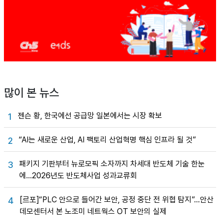
많이 본 뉴스
젠슨 황, 한국에선 공급망 일본에서는 시장 확보
1
“AI는 새로운 산업, AI 팩토리 산업혁명 핵심 인프라 될 것”
2
패키지 기판부터 뉴로모픽 소자까지 차세대 반도체 기술 한눈
3
에…2026년도 반도체사업 성과교류회
[르포]“PLC 안으로 들어간 보안, 공정 중단 전 위협 탐지”…안산
4
데모센터서 본 노조미 네트웍스 OT 보안의 실제