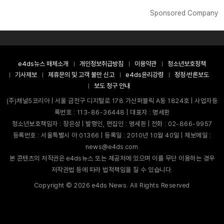
Sponsored Company
e4ds뉴스 매체소개
개인정보취급방침
이용약관
청소년보호정책
기사제보
제휴문의 및 고객 불만 신고
e4ds윤리강령
정정·반론보도
보도 청구 안내
(주)채널5코리아 | 서울 금천구 디지털로 178 가산퍼블릭 A동 1824호 | 사업자등
록번호 : 113-86-36448 | 대표자 : 명세환
청소년보호책임자 : 장은성 | 발행인, 편집인 : 명세환 | 전화 : 02-866-9957
등록번호 : 서울특별시 아 01366 | 등록일 : 2010년 10월 40일 | 제보메일 :
news@e4ds.com
본 콘텐츠의 저작권은 e4ds뉴스 또는 제공처에 있으며 이를 무단 이용하는 경우
저작권법 등에 따라 법적책임을 질 수 있습니다.
Copyright ©
2026
e4ds News. All Rights Reserved