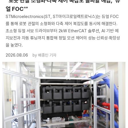
“로봇 관절 소형화·다축 제어 복잡도 돌파할 해답, ‘듀
얼 FOC’”
STMicroelectronics(ST, ST마이크로일렉트로닉스)는 듀얼 FOC
를 통해 로봇 관절의 소형화와 다축 제어 복잡도를 동시에 해결한다.
초소형 듀얼 서보 드라이브부터 2kW EtherCAT 솔루션, AI 기반 예
지보전과 자동 튜닝까지 통합해 정밀 모션 제어의 성능·신뢰성·확장성
을 높였다.
2026.08.06
by
배종인 기자