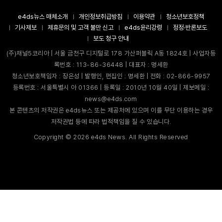
e4ds뉴스 매체소개
개인정보취급방침
이용약관
청소년보호정책
기사제보
제휴문의 및 고객 불만 신고
e4ds윤리강령
정정·반론보도
보도 청구 안내
(주)채널5코리아 | 서울 금천구 디지털로 178 가산퍼블릭 A동 1824호 | 사업자등
록번호 : 113-86-36448 | 대표자 : 명세환
청소년보호책임자 : 장은성 | 발행인, 편집인 : 명세환 | 전화 : 02-866-9957
등록번호 : 서울특별시 아 01366 | 등록일 : 2010년 10월 40일 | 제보메일 :
news@e4ds.com
본 콘텐츠의 저작권은 e4ds뉴스 또는 제공처에 있으며 이를 무단 이용하는 경우
저작권법 등에 따라 법적책임을 질 수 있습니다.
Copyright ©
2026
e4ds News. All Rights Reserved