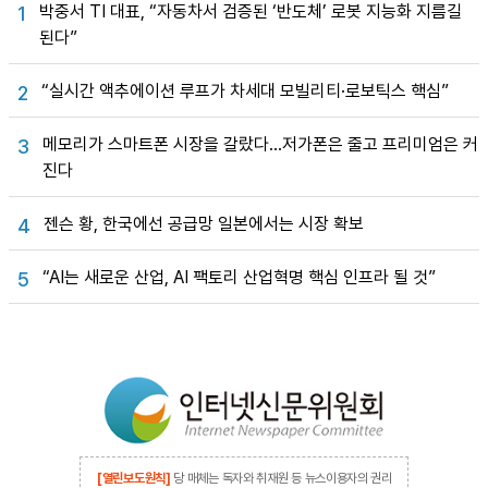
박중서 TI 대표, “자동차서 검증된 ‘반도체’ 로봇 지능화 지름길
1
된다”
“실시간 액추에이션 루프가 차세대 모빌리티·로보틱스 핵심”
2
메모리가 스마트폰 시장을 갈랐다…저가폰은 줄고 프리미엄은 커
3
진다
젠슨 황, 한국에선 공급망 일본에서는 시장 확보
4
“AI는 새로운 산업, AI 팩토리 산업혁명 핵심 인프라 될 것”
5
[열린보도원칙]
당 매체는 독자와 취재원 등 뉴스이용자의 권리