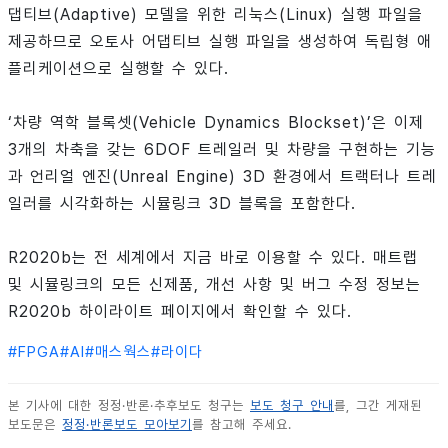
댑티브(Adaptive) 모델을 위한 리눅스(Linux) 실행 파일을
제공하므로 오토사 어댑티브 실행 파일을 생성하여 독립형 애
플리케이션으로 실행할 수 있다.
‘차량 역학 블록셋(Vehicle Dynamics Blockset)’은 이제
3개의 차축을 갖는 6DOF 트레일러 및 차량을 구현하는 기능
과 언리얼 엔진(Unreal Engine) 3D 환경에서 트랙터나 트레
일러를 시각화하는 시뮬링크 3D 블록을 포함한다.
R2020b는 전 세계에서 지금 바로 이용할 수 있다. 매트랩
및 시뮬링크의 모든 신제품, 개선 사항 및 버그 수정 정보는
R2020b 하이라이트 페이지에서 확인할 수 있다.
#
FPGA
#
AI
#
매스웍스
#
라이다
본 기사에 대한 정정·반론·추후보도 청구는
보도 청구 안내
를, 그간 게재된
보도문은
정정·반론보도 모아보기
를 참고해 주세요.