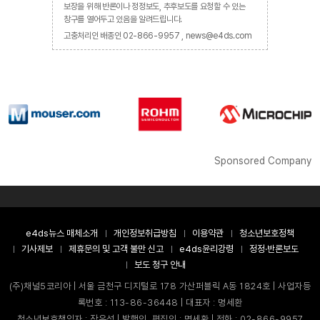
보장을 위해 반론이나 정정보도, 추후보도를 요청할 수 있는
창구를 열어두고 있음을 알려드립니다.
고충처리인 배종인 02-866-9957 , news@e4ds.com
Sponsored Company
e4ds뉴스 매체소개
개인정보취급방침
이용약관
청소년보호정책
기사제보
제휴문의 및 고객 불만 신고
e4ds윤리강령
정정·반론보도
보도 청구 안내
(주)채널5코리아 | 서울 금천구 디지털로 178 가산퍼블릭 A동 1824호 | 사업자등
록번호 : 113-86-36448 | 대표자 : 명세환
청소년보호책임자 : 장은성 | 발행인, 편집인 : 명세환 | 전화 : 02-866-9957