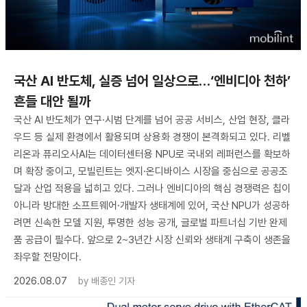
국산 AI 반도체, 실증 넘어 일상으로…‘엔비디아 천하’
흔들 대안 될까
국산 AI 반도체가 연구·시범 단계를 넘어 공공 서비스, 산업 현장, 클라
우드 등 실제 환경에서 활용되며 상용화 경쟁이 본격화되고 있다. 리벨
리온과 퓨리오사AI는 데이터센터용 NPU로 국내외 레퍼런스를 확보하
며 확장 중이고, 모빌린트는 엣지·온디바이스 시장을 중심으로 공공조
달과 산업 적용을 넓히고 있다. 그러나 엔비디아의 핵심 경쟁력은 칩이
아니라 방대한 소프트웨어·개발자 생태계에 있어, 국산 NPU가 성공하
려면 신속한 모델 지원, 투명한 성능 공개, 글로벌 파트너십 기반 완제
품 공급이 필수다. 앞으로 2~3년간 시장 신뢰와 생태계 구축이 생존을
좌우할 전망이다.
2026.08.07
by
배종인 기자