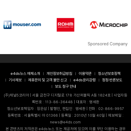
Sponsored Company
e4ds뉴스 매체소개
개인정보취급방침
이용약관
청소년보호정책
기사제보
제휴문의 및 고객 불만 신고
e4ds윤리강령
정정·반론보도
보도 청구 안내
(주)채널5코리아 | 서울 금천구 디지털로 178 가산퍼블릭 A동 1824호 | 사업자등
록번호 : 113-86-36448 | 대표자 : 명세환
청소년보호책임자 : 장은성 | 발행인, 편집인 : 명세환 | 전화 : 02-866-9957
등록번호 : 서울특별시 아 01366 | 등록일 : 2010년 10월 40일 | 제보메일 :
news@e4ds.com
본 콘텐츠의 저작권은 e4ds뉴스 또는 제공처에 있으며 이를 무단 이용하는 경우