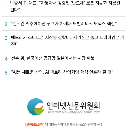
박중서 TI 대표, “자동차서 검증된 ‘반도체’ 로봇 지능화 지름길
1
된다”
“실시간 액추에이션 루프가 차세대 모빌리티·로보틱스 핵심”
2
메모리가 스마트폰 시장을 갈랐다…저가폰은 줄고 프리미엄은 커
3
진다
젠슨 황, 한국에선 공급망 일본에서는 시장 확보
4
“AI는 새로운 산업, AI 팩토리 산업혁명 핵심 인프라 될 것”
5
[열린보도원칙]
당 매체는 독자와 취재원 등 뉴스이용자의 권리