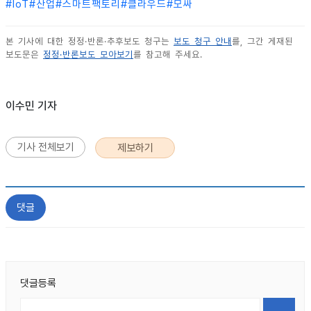
#
IoT
#
산업
#
스마트팩토리
#
클라우드
#
모싸
본 기사에 대한 정정·반론·추후보도 청구는
보도 청구 안내
를, 그간 게재된
보도문은
정정·반론보도 모아보기
를 참고해 주세요.
이수민 기자
기사 전체보기
제보하기
댓글
댓글등록