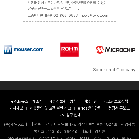
보장을 위해 반론이나 정정보도, 추후보도를 요청할 수 있는
창구를 열어두고 있음을 알려드립니다.
고충처리인 배종인 02-866-9957 , news@e4ds.com
Sponsored Company
e4ds뉴스 매체소개
개인정보취급방침
이용약관
청소년보호정책
기사제보
제휴문의 및 고객 불만 신고
e4ds윤리강령
정정·반론보도
보도 청구 안내
(주)채널5코리아 | 서울 금천구 디지털로 178 가산퍼블릭 A동 1824호 | 사업자등
록번호 : 113-86-36448 | 대표자 : 명세환
청소년보호책임자 : 장은성 | 발행인, 편집인 : 명세환 | 전화 : 02-866-9957