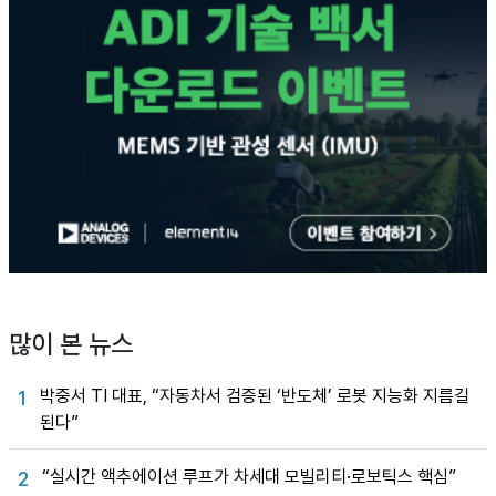
많이 본 뉴스
박중서 TI 대표, “자동차서 검증된 ‘반도체’ 로봇 지능화 지름길
1
된다”
“실시간 액추에이션 루프가 차세대 모빌리티·로보틱스 핵심”
2