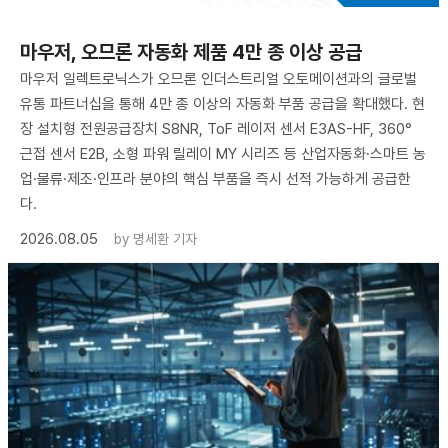
마우저, 오므론 자동화 제품 4만 종 이상 공급
마우저 일렉트로닉스가 오므론 인더스트리얼 오토메이션과의 글로벌
유통 파트너십을 통해 4만 종 이상의 자동화 부품 공급을 확대했다. 현
장 설치형 전원공급장치 S8NR, ToF 레이저 센서 E3AS-HF, 360°
근접 센서 E2B, 소형 파워 릴레이 MY 시리즈 등 산업자동화·스마트 농
업·물류·제조·인프라 분야의 핵심 부품을 즉시 선적 가능하게 공급한
다.
2026.08.05
by
명세환 기자