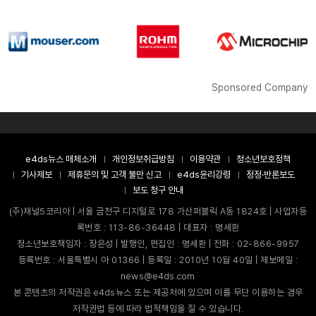
Sponsored Company
e4ds뉴스 매체소개
개인정보취급방침
이용약관
청소년보호정책
기사제보
제휴문의 및 고객 불만 신고
e4ds윤리강령
정정·반론보도
보도 청구 안내
(주)채널5코리아 | 서울 금천구 디지털로 178 가산퍼블릭 A동 1824호 | 사업자등
록번호 : 113-86-36448 | 대표자 : 명세환
청소년보호책임자 : 장은성 | 발행인, 편집인 : 명세환 | 전화 : 02-866-9957
등록번호 : 서울특별시 아 01366 | 등록일 : 2010년 10월 40일 | 제보메일 :
news@e4ds.com
본 콘텐츠의 저작권은 e4ds뉴스 또는 제공처에 있으며 이를 무단 이용하는 경우
저작권법 등에 따라 법적책임을 질 수 있습니다.