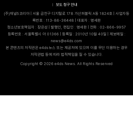
보도 청구 안내
(주)채널5코리아 | 서울 금천구 디지털로 178 가산퍼블릭 A동 1824호 | 사업자등
록번호 : 113-86-36448 | 대표자 : 명세환
청소년보호책임자 : 장은성 | 발행인, 편집인 : 명세환 | 전화 : 02-866-9957
등록번호 : 서울특별시 아 01366 | 등록일 : 2010년 10월 40일 | 제보메일 :
news@e4ds.com
본 콘텐츠의 저작권은 e4ds뉴스 또는 제공처에 있으며 이를 무단 이용하는 경우
저작권법 등에 따라 법적책임을 질 수 있습니다.
Copyright ©
2026
e4ds News. All Rights Reserved