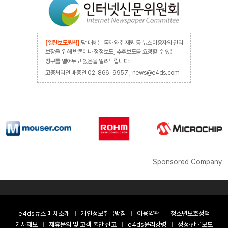
[열린보도원칙]
당 매체는 독자와 취재원 등 뉴스이용자의 권리
보장을 위해 반론이나 정정보도, 추후보도를 요청할 수 있는
창구를 열어두고 있음을 알려드립니다.
고충처리인 배종인 02-866-9957 , news@e4ds.com
Sponsored Company
e4ds뉴스 매체소개
개인정보취급방침
이용약관
청소년보호정책
기사제보
제휴문의 및 고객 불만 신고
e4ds윤리강령
정정·반론보도