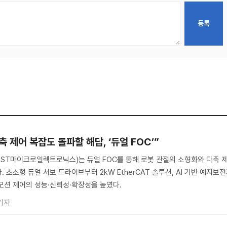
 제어 복잡도 돌파할 해답, ‘듀얼 FOC’”
s(ST, ST마이크로일렉트로닉스)는 듀얼 FOC를 통해 로봇 관절의 소형화와 다축 
 초소형 듀얼 서보 드라이브부터 2kW EtherCAT 솔루션, AI 기반 예지보
모션 제어의 성능·신뢰성·확장성을 높였다.
기자