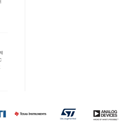
서
제
℃
흐