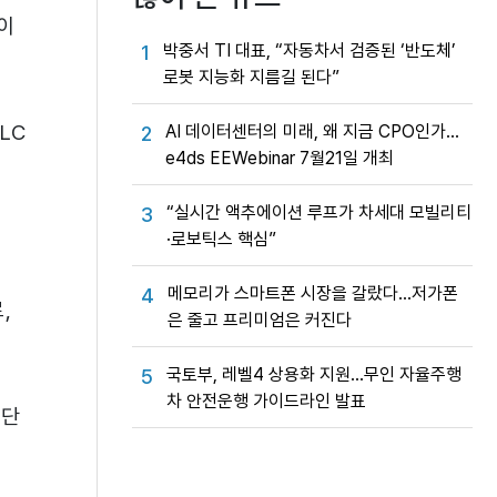
이
박중서 TI 대표, “자동차서 검증된 ‘반도체’
1
로봇 지능화 지름길 된다”
LC
AI 데이터센터의 미래, 왜 지금 CPO인가…
2
e4ds EEWebinar 7월21일 개최
“실시간 액추에이션 루프가 차세대 모빌리티
3
·로보틱스 핵심”
메모리가 스마트폰 시장을 갈랐다…저가폰
4
,
은 줄고 프리미엄은 커진다
국토부, 레벨4 상용화 지원…무인 자율주행
5
차 안전운행 가이드라인 발표
 단