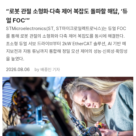
“로봇 관절 소형화·다축 제어 복잡도 돌파할 해답, ‘듀
얼 FOC’”
STMicroelectronics(ST, ST마이크로일렉트로닉스)는 듀얼 FOC
를 통해 로봇 관절의 소형화와 다축 제어 복잡도를 동시에 해결한다.
초소형 듀얼 서보 드라이브부터 2kW EtherCAT 솔루션, AI 기반 예
지보전과 자동 튜닝까지 통합해 정밀 모션 제어의 성능·신뢰성·확장성
을 높였다.
2026.08.06
by
배종인 기자