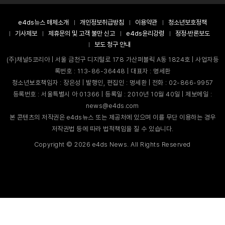
e4ds뉴스 매체소개
개인정보취급방침
이용약관
청소년보호정책
기사제보
제휴문의 및 고객 불만 신고
e4ds윤리강령
정정·반론보도
보도 청구 안내
(주)채널5코리아 | 서울 금천구 디지털로 178 가산퍼블릭 A동 1824호 | 사업자등
록번호 : 113-86-36448 | 대표자 : 명세환
청소년보호책임자 : 장은성 | 발행인, 편집인 : 명세환 | 전화 : 02-866-9957
등록번호 : 서울특별시 아 01366 | 등록일 : 2010년 10월 40일 | 제보메일 :
news@e4ds.com
본 콘텐츠의 저작권은 e4ds뉴스 또는 제공처에 있으며 이를 무단 이용하는 경우
저작권법 등에 따라 법적책임을 질 수 있습니다.
Copyright ©
2026
e4ds News. All Rights Reserved