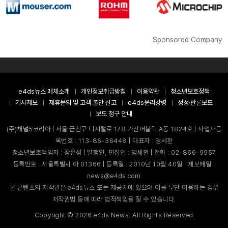
Sponsored Company
e4ds뉴스 매체소개
개인정보취급방침
이용약관
청소년보호정책
기사제보
제휴문의 및 고객 불만 신고
e4ds윤리강령
정정·반론보도
보도 청구 안내
(주)채널5코리아 | 서울 금천구 디지털로 178 가산퍼블릭 A동 1824호 | 사업자등
록번호 : 113-86-36448 | 대표자 : 명세환
청소년보호책임자 : 장은성 | 발행인, 편집인 : 명세환 | 전화 : 02-866-9957
등록번호 : 서울특별시 아 01366 | 등록일 : 2010년 10월 40일 | 제보메일 :
news@e4ds.com
본 콘텐츠의 저작권은 e4ds뉴스 또는 제공처에 있으며 이를 무단 이용하는 경우
저작권법 등에 따라 법적책임을 질 수 있습니다.
Copyright ©
2026
e4ds News. All Rights Reserved