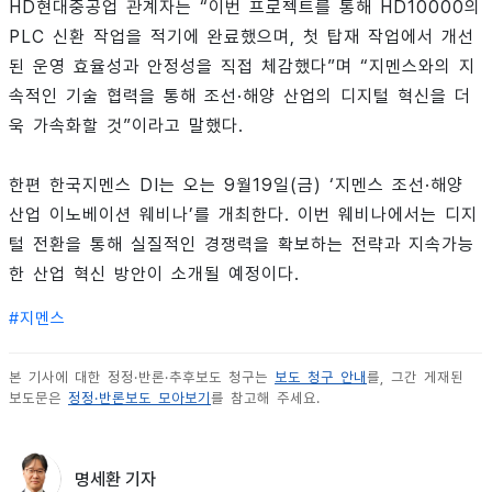
HD현대중공업 관계자는 “이번 프로젝트를 통해 HD10000의
PLC 신환 작업을 적기에 완료했으며, 첫 탑재 작업에서 개선
된 운영 효율성과 안정성을 직접 체감했다”며 “지멘스와의 지
속적인 기술 협력을 통해 조선·해양 산업의 디지털 혁신을 더
욱 가속화할 것”이라고 말했다.
한편 한국지멘스 DI는 오는 9월19일(금) ‘지멘스 조선·해양
산업 이노베이션 웨비나’를 개최한다. 이번 웨비나에서는 디지
털 전환을 통해 실질적인 경쟁력을 확보하는 전략과 지속가능
한 산업 혁신 방안이 소개될 예정이다.
#
지멘스
본 기사에 대한 정정·반론·추후보도 청구는
보도 청구 안내
를, 그간 게재된
보도문은
정정·반론보도 모아보기
를 참고해 주세요.
명세환 기자