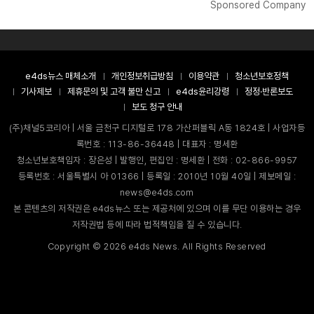
Sponsored Company
e4ds뉴스 매체소개
개인정보취급방침
이용약관
청소년보호정책
기사제보
제휴문의 및 고객 불만 신고
e4ds윤리강령
정정·반론보도
보도 청구 안내
(주)채널5코리아 | 서울 금천구 디지털로 178 가산퍼블릭 A동 1824호 | 사업자등
록번호 : 113-86-36448 | 대표자 : 명세환
청소년보호책임자 : 장은성 | 발행인, 편집인 : 명세환 | 전화 : 02-866-9957
등록번호 : 서울특별시 아 01366 | 등록일 : 2010년 10월 40일 | 제보메일 :
news@e4ds.com
본 콘텐츠의 저작권은 e4ds뉴스 또는 제공처에 있으며 이를 무단 이용하는 경우
저작권법 등에 따라 법적책임을 질 수 있습니다.
Copyright ©
2026
e4ds News. All Rights Reserved