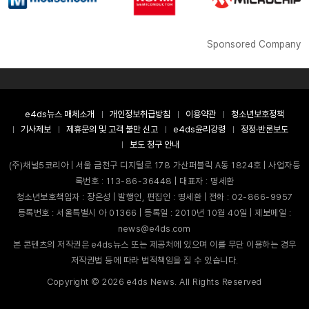
Sponsored Company
e4ds뉴스 매체소개
개인정보취급방침
이용약관
청소년보호정책
기사제보
제휴문의 및 고객 불만 신고
e4ds윤리강령
정정·반론보도
보도 청구 안내
(주)채널5코리아 | 서울 금천구 디지털로 178 가산퍼블릭 A동 1824호 | 사업자등
록번호 : 113-86-36448 | 대표자 : 명세환
청소년보호책임자 : 장은성 | 발행인, 편집인 : 명세환 | 전화 : 02-866-9957
등록번호 : 서울특별시 아 01366 | 등록일 : 2010년 10월 40일 | 제보메일 :
news@e4ds.com
본 콘텐츠의 저작권은 e4ds뉴스 또는 제공처에 있으며 이를 무단 이용하는 경우
저작권법 등에 따라 법적책임을 질 수 있습니다.
Copyright ©
2026
e4ds News. All Rights Reserved