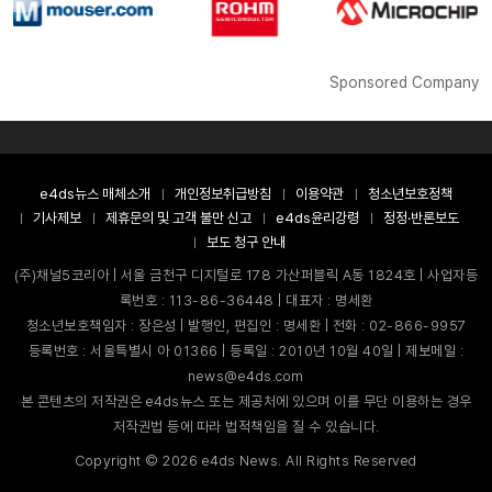
Sponsored Company
e4ds뉴스 매체소개
개인정보취급방침
이용약관
청소년보호정책
기사제보
제휴문의 및 고객 불만 신고
e4ds윤리강령
정정·반론보도
보도 청구 안내
(주)채널5코리아 | 서울 금천구 디지털로 178 가산퍼블릭 A동 1824호 | 사업자등
록번호 : 113-86-36448 | 대표자 : 명세환
청소년보호책임자 : 장은성 | 발행인, 편집인 : 명세환 | 전화 : 02-866-9957
등록번호 : 서울특별시 아 01366 | 등록일 : 2010년 10월 40일 | 제보메일 :
news@e4ds.com
본 콘텐츠의 저작권은 e4ds뉴스 또는 제공처에 있으며 이를 무단 이용하는 경우
저작권법 등에 따라 법적책임을 질 수 있습니다.
Copyright ©
2026
e4ds News. All Rights Reserved