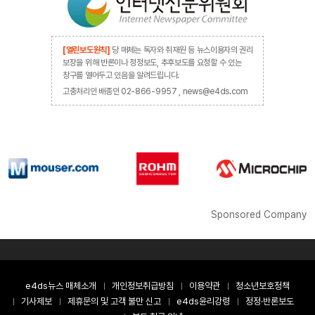
[열린보도원칙]
당 매체는 독자와 취재원 등 뉴스이용자의 권리
보장을 위해 반론이나 정정보도, 추후보도를 요청할 수 있는
창구를 열어두고 있음을 알려드립니다.
고충처리인 배종인 02-866-9957 , news@e4ds.com
Sponsored Company
e4ds뉴스 매체소개
개인정보취급방침
이용약관
청소년보호정책
기사제보
제휴문의 및 고객 불만 신고
e4ds윤리강령
정정·반론보도