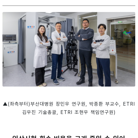
▲(좌측부터)부산대병원 장민우 연구원, 박종환 부교수, ETRI
김우진 기술총괄, ETRI 조현우 책임연구원)