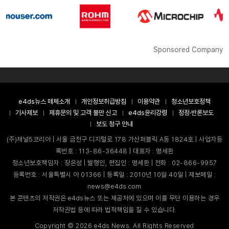
Sponsored Company
e4ds뉴스 매체소개
개인정보취급방침
이용약관
청소년보호정책
기사제보
제휴문의 및 고객 불만 신고
e4ds윤리강령
정정·반론보도
보도 청구 안내
(주)채널5코리아 | 서울 금천구 디지털로 178 가산퍼블릭 A동 1824호 | 사업자등
록번호 : 113-86-36448 | 대표자 : 명세환
청소년보호책임자 : 장은성 | 발행인, 편집인 : 명세환 | 전화 : 02-866-9957
등록번호 : 서울특별시 아 01366 | 등록일 : 2010년 10월 40일 | 제보메일 :
news@e4ds.com
본 콘텐츠의 저작권은 e4ds뉴스 또는 제공처에 있으며 이를 무단 이용하는 경우
저작권법 등에 따라 법적책임을 질 수 있습니다.
Copyright ©
2026
e4ds News. All Rights Reserved