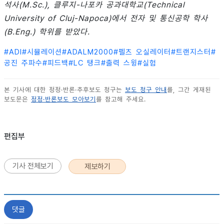
석사(M.Sc.), 클루지-나포카 공과대학교(Technical
University of Cluj-Napoca)에서 전자 및 통신공학 학사
(B.Eng.) 학위를 받았다.
#
ADI
#
시뮬레이션
#
ADALM2000
#
펠츠 오실레이터
#
트랜지스터
#
공진 주파수
#
피드백
#
LC 탱크
#
출력 스윙
#
실험
본 기사에 대한 정정·반론·추후보도 청구는
보도 청구 안내
를, 그간 게재된
보도문은
정정·반론보도 모아보기
를 참고해 주세요.
편집부
기사 전체보기
제보하기
댓글