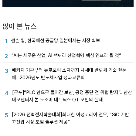
많이 본 뉴스
젠슨 황, 한국에선 공급망 일본에서는 시장 확보
1
“AI는 새로운 산업, AI 팩토리 산업혁명 핵심 인프라 될 것”
2
패키지 기판부터 뉴로모픽 소자까지 차세대 반도체 기술 한눈
3
에…2026년도 반도체사업 성과교류회
[르포]“PLC 안으로 들어간 보안, 공정 중단 전 위협 탐지”…안산
4
데모센터서 본 노조미 네트웍스 OT 보안의 실제
[2026 전력전자학술대회]최대한 아성코리아 전무, “SiC 기반
5
고전압 시장 토털 솔루션 제공”