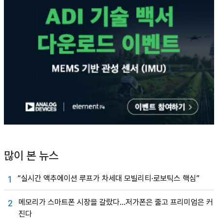
많이 본 뉴스
“실시간 액추에이션 루프가 차세대 모빌리티·로보틱스 핵심”
1
메모리가 스마트폰 시장을 갈랐다…저가폰은 줄고 프리미엄은 커
2
진다