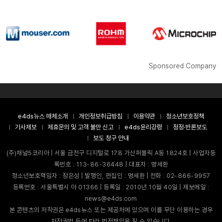
Sponsored Company
e4ds뉴스 매체소개
개인정보취급방침
이용약관
청소년보호정책
기사제보
제휴문의 및 고객 불만 신고
e4ds윤리강령
정정·반론보도
보도 청구 안내
(주)채널5코리아 | 서울 금천구 디지털로 178 가산퍼블릭 A동 1824호 | 사업자등
록번호 : 113-86-36448 | 대표자 : 명세환
청소년보호책임자 : 장은성 | 발행인, 편집인 : 명세환 | 전화 : 02-866-9957
등록번호 : 서울특별시 아 01366 | 등록일 : 2010년 10월 40일 | 제보메일 :
news@e4ds.com
본 콘텐츠의 저작권은 e4ds뉴스 또는 제공처에 있으며 이를 무단 이용하는 경우
저작권법 등에 따라 법적책임을 질 수 있습니다.