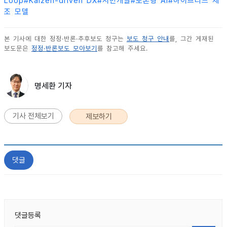
Loop
#
Kaizen-driven DX
#
시민개발
#
토론형 AI
#
하이브리드 제
조 모델
본 기사에 대한 정정·반론·추후보도 청구는
보도 청구 안내
를, 그간 게재된
보도문은
정정·반론보도 모아보기
를 참고해 주세요.
명세환 기자
기사 전체보기
제보하기
댓글
댓글등록