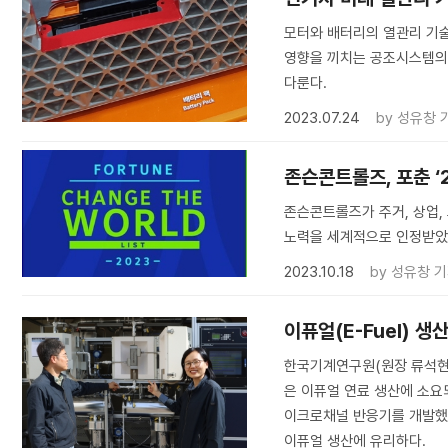
모터와 배터리의 열관리 기술
영향을 끼치는 공조시스템의
다룬다.
2023.07.24
by
성유창 
존슨콘트롤즈, 포춘 ‘
존슨콘트롤즈가 주거, 상업,
노력을 세계적으로 인정받
2023.10.18
by
성유창 
이퓨얼(E-Fuel) 생
한국기계연구원(원장 류석현
은 이퓨얼 연료 생산에 소요
이크로채널 반응기를 개발했다
이퓨얼 생산에 유리하다.