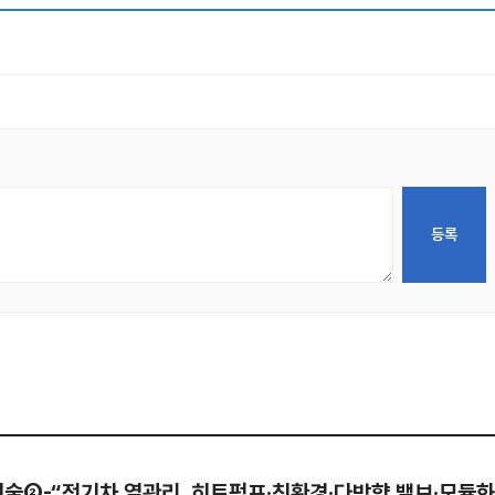
기술②-“전기차 열관리, 히트펌프·친환경·다방향 밸브·모듈화