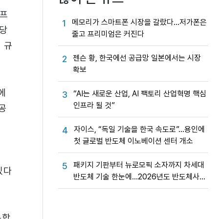
펌프
메모리가 스마트폰 시장을 갈랐다…저가폰은
1
해당
줄고 프리미엄은 커진다
 규
젠슨 황, 한국에선 공급망 일본에서는 시장
2
확보
에
“AI는 새로운 산업, AI 팩토리 산업혁명 핵심
3
인프라 될 것”
공
자이스, “독일 기술을 한국 속도로”…용인에
4
첫 글로벌 반도체 이노베이션 센터 개소
소
패키지 기판부터 뉴로모픽 소자까지 차세대
5
있다
반도체 기술 한눈에…2026년도 반도체사업
성과교류회
통합