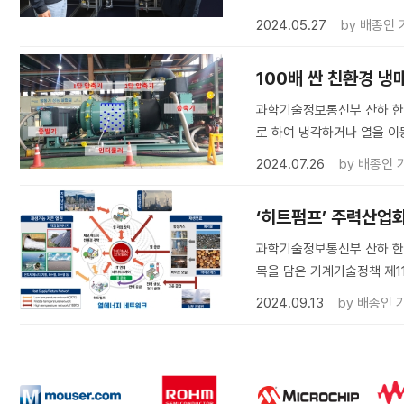
2024.05.27
by
배종인 
100배 싼 친환경 냉
과학기술정보통신부 산하 한
로 하여 냉각하거나 열을 이
2024.07.26
by
배종인 
‘히트펌프’ 주력산업
과학기술정보통신부 산하 한국
목을 담은 기계기술정책 제11
2024.09.13
by
배종인 