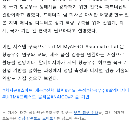
이 국가 항공우주 생태계를 강화하기 위한 전략적 파트너십의
일환이라고 밝혔다. 프레더릭 림 헥사곤 아세안·태평양·한국·일
본 지역 매니징 디렉터도 장기 역량 구축을 위해 산업계, 학
계, 국가 기관 간 협력이 필요하다고 설명했다.
이번 시스템 구축으로 UiTM MyAERO Associate Lab은
항공우주 연구와 교육, 제조 품질 검증을 연결하는 거점으로
활용될 전망이다. 말레이시아가 지역 항공우주 허브를 목표로
산업 기반을 넓히는 과정에서 정밀 측정과 디지털 검증 기술의
역할도 커질 것으로 보인다.
#
헥사곤
#
스마트 제조
#
산학 협력
#
정밀 측정
#
항공우주
#
말레이시아
#
UiTM
#
프레스토 옵티움
#
NAICO
#
기술 기반
본 기사에 대한 정정·반론·추후보도 청구는
보도 청구 안내
를, 그간 게재된
보도문은
정정·반론보도 모아보기
를 참고해 주세요.