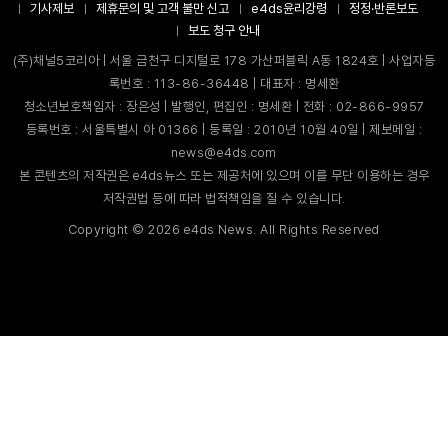
기사제보
제휴문의 및 고객 불만 신고
e4ds윤리강령
정정·반론보도
보도 청구 안내
(주)채널5코리아 | 서울 금천구 디지털로 178 가산퍼블릭 A동 1824호 | 사업자등
록번호 : 113-86-36448 | 대표자 : 명세환
청소년보호책임자 : 장은성 | 발행인, 편집인 : 명세환 | 전화 : 02-866-9957
등록번호 : 서울특별시 아 01366 | 등록일 : 2010년 10월 40일 | 제보메일 :
news@e4ds.com
본 콘텐츠의 저작권은 e4ds뉴스 또는 제공처에 있으며 이를 무단 이용하는 경우
저작권법 등에 따라 법적책임을 질 수 있습니다.
Copyright ©
2026
e4ds News. All Rights Reserved