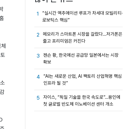
박
“실시간 액추에이션 루프가 차세대 모빌리티·
1
홈
로보틱스 핵심”
메모리가 스마트폰 시장을 갈랐다…저가폰은
2
줄고 프리미엄은 커진다
액체
검토
젠슨 황, 한국에선 공급망 일본에서는 시장
3
확보
“AI는 새로운 산업, AI 팩토리 산업혁명 핵심
4
수소
인프라 될 것”
저감
자이스, “독일 기술을 한국 속도로”…용인에
5
첫 글로벌 반도체 이노베이션 센터 개소
O
기준