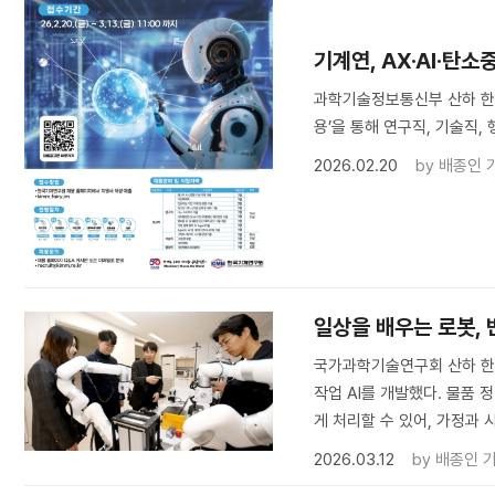
기계연, AX·AI·탄
과학기술정보통신부 산하 한국
용’을 통해 연구직, 기술직, 
2026.02.20
by
배종인 
일상을 배우는 로봇,
국가과학기술연구회 산하 한
작업 AI를 개발했다. 물품
게 처리할 수 있어, 가정과
2026.03.12
by
배종인 