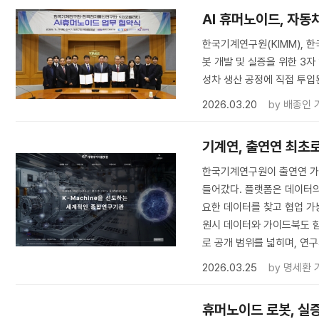
AI 휴머노이드, 자동차
한국기계연구원(KIMM), 한
봇 개발 및 실증을 위한 3
성차 생산 공정에 직접 투입
2026.03.20
by
배종인 
기계연, 출연연 최초
한국기계연구원이 출연연 가
들어갔다. 플랫폼은 데이터의
요한 데이터를 찾고 협업 가
원시 데이터와 가이드북도 함
로 공개 범위를 넓히며, 연
2026.03.25
by
명세환 
휴머노이드 로봇, 실