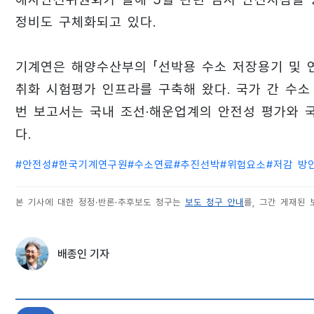
정비도 구체화되고 있다.
기계연은 해양수산부의 「선박용 수소 저장용기 및 
취화 시험평가 인프라를 구축해 왔다. 국가 간 수소
번 보고서는 국내 조선·해운업계의 안전성 평가와 
다.
#
안전성
#
한국기계연구원
#
수소연료
#
추진선박
#
위험요소
#
저감 방
본 기사에 대한 정정·반론·추후보도 청구는
보도 청구 안내
를, 그간 게재된
배종인 기자