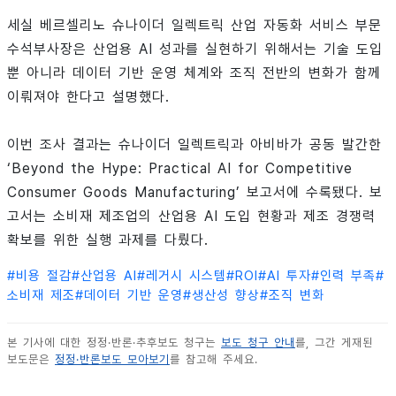
세실 베르셀리노 슈나이더 일렉트릭 산업 자동화 서비스 부문
수석부사장은 산업용 AI 성과를 실현하기 위해서는 기술 도입
뿐 아니라 데이터 기반 운영 체계와 조직 전반의 변화가 함께
이뤄져야 한다고 설명했다.
이번 조사 결과는 슈나이더 일렉트릭과 아비바가 공동 발간한
‘Beyond the Hype: Practical AI for Competitive
Consumer Goods Manufacturing’ 보고서에 수록됐다. 보
고서는 소비재 제조업의 산업용 AI 도입 현황과 제조 경쟁력
확보를 위한 실행 과제를 다뤘다.
#
비용 절감
#
산업용 AI
#
레거시 시스템
#
ROI
#
AI 투자
#
인력 부족
#
소비재 제조
#
데이터 기반 운영
#
생산성 향상
#
조직 변화
본 기사에 대한 정정·반론·추후보도 청구는
보도 청구 안내
를, 그간 게재된
보도문은
정정·반론보도 모아보기
를 참고해 주세요.