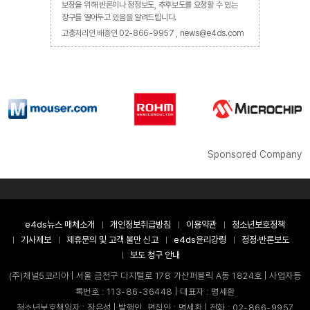
보장을 위해 반론이나 정정보도, 추후보도를 요청할 수 있는
창구를 열어두고 있음을 알려드립니다.
고충처리인 배종인 02-866-9957 , news@e4ds.com
Sponsored Company
e4ds뉴스 매체소개
개인정보취급방침
이용약관
청소년보호정책
기사제보
제휴문의 및 고객 불만 신고
e4ds윤리강령
정정·반론보도
보도 청구 안내
(주)채널5코리아 | 서울 금천구 디지털로 178 가산퍼블릭 A동 1824호 | 사업자등
록번호 : 113-86-36448 | 대표자 : 명세환
청소년보호책임자 : 장은성 | 발행인, 편집인 : 명세환 | 전화 : 02-866-9957