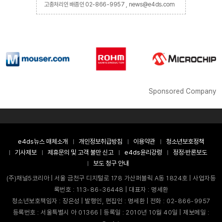
고충처리인 배종인 02-866-9957 , news@e4ds.com
Sponsored Company
e4ds뉴스 매체소개
개인정보취급방침
이용약관
청소년보호정책
기사제보
제휴문의 및 고객 불만 신고
e4ds윤리강령
정정·반론보도
보도 청구 안내
(주)채널5코리아 | 서울 금천구 디지털로 178 가산퍼블릭 A동 1824호 | 사업자등
록번호 : 113-86-36448 | 대표자 : 명세환
청소년보호책임자 : 장은성 | 발행인, 편집인 : 명세환 | 전화 : 02-866-9957
등록번호 : 서울특별시 아 01366 | 등록일 : 2010년 10월 40일 | 제보메일 :