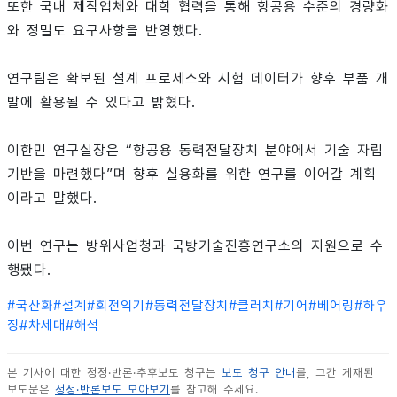
또한 국내 제작업체와 대학 협력을 통해 항공용 수준의 경량화
와 정밀도 요구사항을 반영했다.
연구팀은 확보된 설계 프로세스와 시험 데이터가 향후 부품 개
발에 활용될 수 있다고 밝혔다.
이한민 연구실장은 “항공용 동력전달장치 분야에서 기술 자립
기반을 마련했다”며 향후 실용화를 위한 연구를 이어갈 계획
이라고 말했다.
이번 연구는 방위사업청과 국방기술진흥연구소의 지원으로 수
행됐다.
#
국산화
#
설계
#
회전익기
#
동력전달장치
#
클러치
#
기어
#
베어링
#
하우
징
#
차세대
#
해석
본 기사에 대한 정정·반론·추후보도 청구는
보도 청구 안내
를, 그간 게재된
보도문은
정정·반론보도 모아보기
를 참고해 주세요.