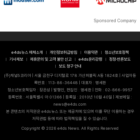
Sponsored Company
e4ds뉴스 매체소개
개인정보취급방침
이용약관
청소년보호정책
기사제보
제휴문의 및 고객 불만 신고
e4ds윤리강령
정정·반론보도
보도 청구 안내
(주)채널5코리아 | 서울 금천구 디지털로 178 가산퍼블릭 A동 1824호 | 사업자등
록번호 : 113-86-36448 | 대표자 : 명세환
청소년보호책임자 : 장은성 | 발행인, 편집인 : 명세환 | 전화 : 02-866-9957
등록번호 : 서울특별시 아 01366 | 등록일 : 2010년 10월 40일 | 제보메일 :
news@e4ds.com
본 콘텐츠의 저작권은 e4ds뉴스 또는 제공처에 있으며 이를 무단 이용하는 경우
저작권법 등에 따라 법적책임을 질 수 있습니다.
Copyright ©
2026
e4ds News. All Rights Reserved