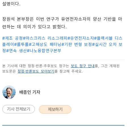
설명이다.
장원석 본부장은 이번 연구가 유연전자소자의 양산 기반을 마
련하는 데 의미가 있다고 밝혔다.
#
제조 공정
#
마스크리스 리소그래피
#
유연전자소자
#
플렉서블 디스
플레이
#
롤투롤
#
고해상도 패터닝
#
기판 변형 보정
#
실시간 오차 보
정
#
연속 생산
#
나노융합연구본부
본 기사에 대한 정정·반론·추후보도 청구는
보도 청구 안내
를, 그간 게재된
보도문은
정정·반론보도 모아보기
를 참고해 주세요.
배종인 기자
기사 전체보기
제보하기