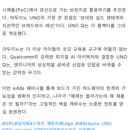
시제품(PoC)에서 양산으로 가는 브릿지로 활용하기를 추천한
다. 아두이노 UNO의 가장 큰 장점은 ‘방대한 실드 생태계와
직관적인 브레드보드 배선’이다. UNO Q는 이 폼팩터를 그대
로 계승했다.
아두이노는 더 이상 아이들의 코딩 교육용 교구에 머물지 않는
다. Qualcomm의 강력한 피지컬 AI 아키텍처와 결합한 UNO
Q는, 엔지니어의 상상력을 곧바로 산업용 단말로 바꿔줄 수
있는 강력한 무기다.
이번 e4ds 웨비나를 통해 보드가 가진 하드웨어의 한계와 가
능성을 명확히 인지하고, 나아가 “예제는 돌아가는데 왜 제품
은 안 될까?”라는 고질적인 벽을 깨부수는 소중한 힌트를 얻
길 응원한다.
#
GPU
#
양자화
#
스마트 팩토리
#
Edge AI
#
Arduino UNO
Q
#
Qualcomm QRB2210
#
하이브리드 아키텍처