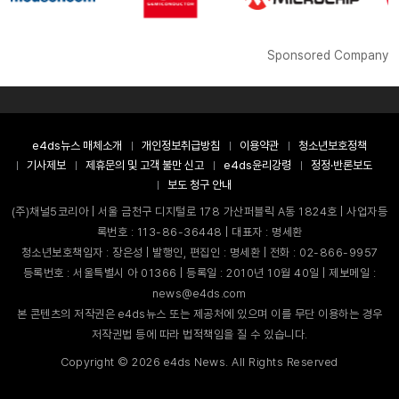
Sponsored Company
e4ds뉴스 매체소개
개인정보취급방침
이용약관
청소년보호정책
기사제보
제휴문의 및 고객 불만 신고
e4ds윤리강령
정정·반론보도
보도 청구 안내
(주)채널5코리아 | 서울 금천구 디지털로 178 가산퍼블릭 A동 1824호 | 사업자등
록번호 : 113-86-36448 | 대표자 : 명세환
청소년보호책임자 : 장은성 | 발행인, 편집인 : 명세환 | 전화 : 02-866-9957
등록번호 : 서울특별시 아 01366 | 등록일 : 2010년 10월 40일 | 제보메일 :
news@e4ds.com
본 콘텐츠의 저작권은 e4ds뉴스 또는 제공처에 있으며 이를 무단 이용하는 경우
저작권법 등에 따라 법적책임을 질 수 있습니다.
Copyright ©
2026
e4ds News. All Rights Reserved