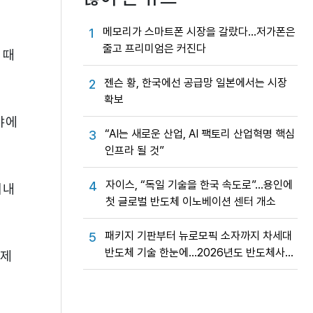
메모리가 스마트폰 시장을 갈랐다…저가폰은
1
줄고 프리미엄은 커진다
 때
젠슨 황, 한국에선 공급망 일본에서는 시장
2
확보
야에
“AI는 새로운 산업, AI 팩토리 산업혁명 핵심
3
인프라 될 것”
자이스, “독일 기술을 한국 속도로”…용인에
4
어내
첫 글로벌 반도체 이노베이션 센터 개소
패키지 기판부터 뉴로모픽 소자까지 차세대
5
반도체 기술 한눈에…2026년도 반도체사업
실제
성과교류회