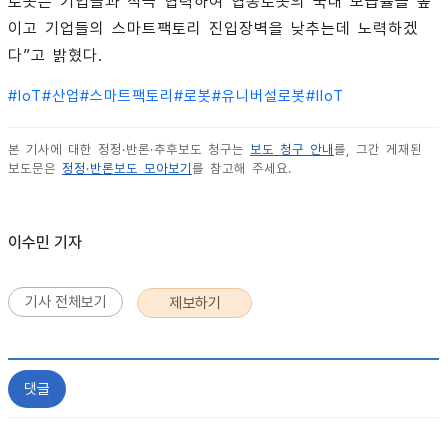
로봇은 기업들과 적극 협력하여 협동로봇의 국내 보급률을 높
이고 기업들의 스마트팩토리 진입장벽을 낮추는데 노력하겠
다”고 밝혔다.
#
IoT
#
산업
#
스마트팩토리
#
로봇
#
유니버설로봇
#
IIoT
본 기사에 대한 정정·반론·추후보도 청구는
보도 청구 안내
를, 그간 게재된
보도문은
정정·반론보도 모아보기
를 참고해 주세요.
이수민 기자
기사 전체보기
제보하기
댓글