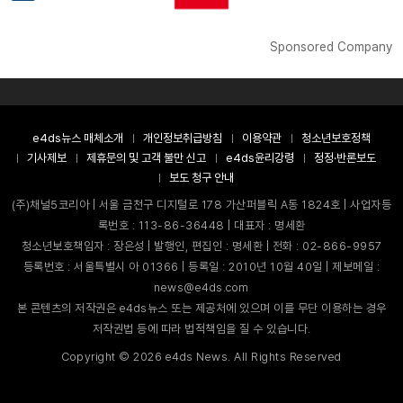
Sponsored Company
e4ds뉴스 매체소개
개인정보취급방침
이용약관
청소년보호정책
기사제보
제휴문의 및 고객 불만 신고
e4ds윤리강령
정정·반론보도
보도 청구 안내
(주)채널5코리아 | 서울 금천구 디지털로 178 가산퍼블릭 A동 1824호 | 사업자등
록번호 : 113-86-36448 | 대표자 : 명세환
청소년보호책임자 : 장은성 | 발행인, 편집인 : 명세환 | 전화 : 02-866-9957
등록번호 : 서울특별시 아 01366 | 등록일 : 2010년 10월 40일 | 제보메일 :
news@e4ds.com
본 콘텐츠의 저작권은 e4ds뉴스 또는 제공처에 있으며 이를 무단 이용하는 경우
저작권법 등에 따라 법적책임을 질 수 있습니다.
Copyright ©
2026
e4ds News. All Rights Reserved