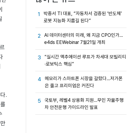
이
박중서 TI 대표, “자동차서 검증된 ‘반도체’
1
질
로봇 지능화 지름길 된다”
AI 데이터센터의 미래, 왜 지금 CPO인가…
2
e4ds EEWebinar 7월21일 개최
모르
다
“실시간 액추에이션 루프가 차세대 모빌리티
3
·로보틱스 핵심”
의
메모리가 스마트폰 시장을 갈랐다…저가폰
4
은 줄고 프리미엄은 커진다
다.
국토부, 레벨4 상용화 지원…무인 자율주행
5
이를
차 안전운행 가이드라인 발표
수
지만