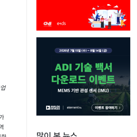
산업
%가
역
많이 본 뉴스
대한