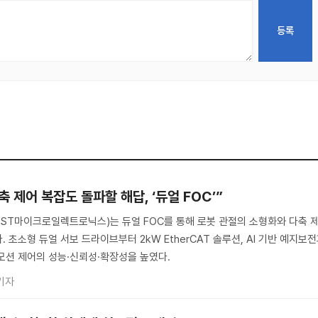
 제어 복잡도 돌파할 해답, ‘듀얼 FOC’”
s(ST, ST마이크로일렉트로닉스)는 듀얼 FOC를 통해 로봇 관절의 소형화와 다축 
 초소형 듀얼 서보 드라이브부터 2kW EtherCAT 솔루션, AI 기반 예지보
모션 제어의 성능·신뢰성·확장성을 높였다.
기자