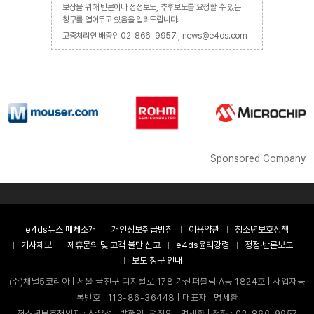
보장을 위해 반론이나 정정보도, 추후보도를 요청할 수 있는
창구를 열어두고 있음을 알려드립니다.
고충처리인 배종인 02-866-9957 , news@e4ds.com
Sponsored Company
e4ds뉴스 매체소개
개인정보취급방침
이용약관
청소년보호정책
기사제보
제휴문의 및 고객 불만 신고
e4ds윤리강령
정정·반론보도
보도 청구 안내
(주)채널5코리아 | 서울 금천구 디지털로 178 가산퍼블릭 A동 1824호 | 사업자등
록번호 : 113-86-36448 | 대표자 : 명세환
청소년보호책임자 : 장은성 | 발행인, 편집인 : 명세환 | 전화 : 02-866-9957