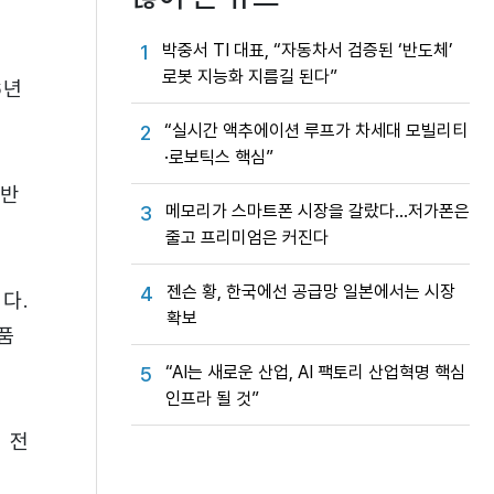
박중서 TI 대표, “자동차서 검증된 ‘반도체’
1
로봇 지능화 지름길 된다”
6년
“실시간 액추에이션 루프가 차세대 모빌리티
2
·로보틱스 핵심”
 반
메모리가 스마트폰 시장을 갈랐다…저가폰은
3
줄고 프리미엄은 커진다
젠슨 황, 한국에선 공급망 일본에서는 시장
4
다.
확보
품
“AI는 새로운 산업, AI 팩토리 산업혁명 핵심
5
인프라 될 것”
 전