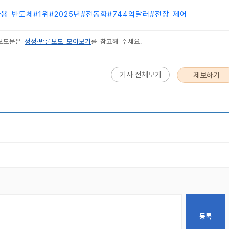
용 반도체
#
1위
#
2025년
#
전동화
#
744억달러
#
전장 제어
 보도문은
정정·반론보도 모아보기
를 참고해 주세요.
기사 전체보기
제보하기